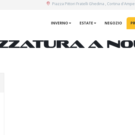
Piazza Pittori Fratelli Ghedina , Cortina d'Amp
INVERNO
ESTATE
NEGOZIO
P
zzatura a no