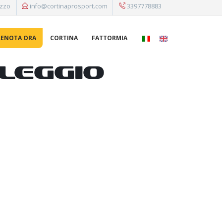
ezzo
info@cortinaprosport.com
3397778883
RENOTA ORA
CORTINA
FATTORMIA
leggio